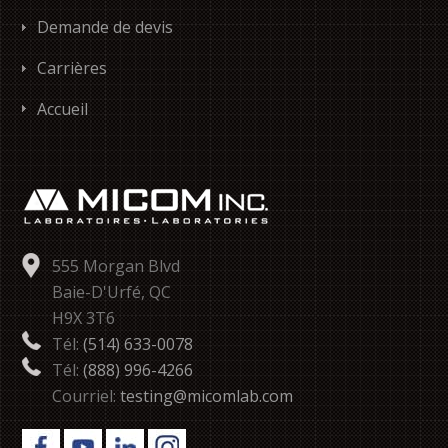
Demande de devis
Carrières
Accueil
555 Morgan Blvd
Baie-D'Urfé, QC
H9X 3T6
Tél:
(514) 633-0078
Tél:
(888) 996-4266
Courriel:
testing@micomlab.com