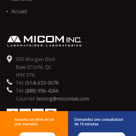
Accueil
555 Morgan Blvd
Baie-D'Urfé, QC
H9X 3T6
Tél:
(514) 633-0078
Tél:
(888) 996-4266
Courriel:
testing@micomlab.com
Recevez un devis en un
Demandez une consultation
jour ouvrable
de 15 minutes