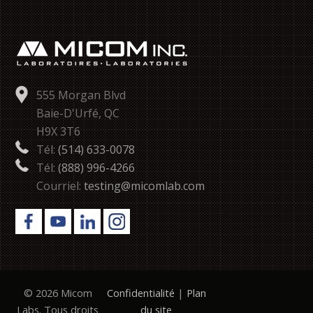
555 Morgan Blvd
Baie-D'Urfé, QC
H9X 3T6
Tél:
(514) 633-0078
Tél:
(888) 996-4266
Courriel:
testing@micomlab.com
© 2026 Micom
Confidentialité
|
Plan
Labs. Tous droits
du site