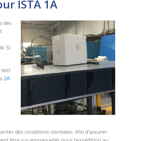
our ISTA 1A
s des
t
e. Si
 test
u
2A
s
enter des conditions normales. Afin d’assurer
oivent être sur-empaquetés pour l’expédition au