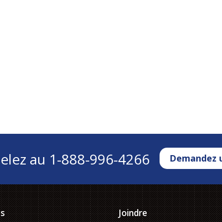
pelez au
1-888-996-4266
Demandez u
os
Joindre