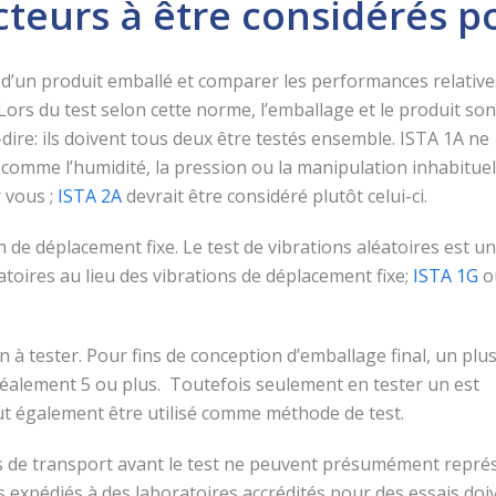
acteurs à être considérés p
 d’un produit emballé et comparer les performances relative
Lors du test selon cette norme, l’emballage et le produit son
ire: ils doivent tous deux être testés ensemble. ISTA 1A ne
 comme l’humidité, la pression ou la manipulation inhabituell
r vous ;
ISTA 2A
devrait être considéré plutôt celui-ci.
on de déplacement fixe. Le test de vibrations aléatoires est un
éatoires au lieu des vibrations de déplacement fixe;
ISTA 1G
o
à tester. Pour fins de conception d’emballage final, un plu
éalement 5 ou plus. Toutefois seulement en tester un est
t également être utilisé comme méthode de test.
s de transport avant le test ne peuvent présumément représ
lis expédiés à des laboratoires accrédités pour des essais d