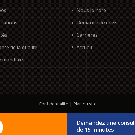
pos
Nous joindre
itations
Demande de devis
tés
Carrières
nce de la qualité
Accueil
e mondiale
Confidentialité
|
Plan du site
Demandez une consul
de 15 minutes