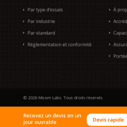
Par type d’essais
À pro
Par industrie
Accréd
Par standard
Capaci
Réglementation et conformité
Assura
Porté
© 2026 Micom Labs. Tous droits réservés
Recevez un devis en un
Devis rapide
jour ouvrable