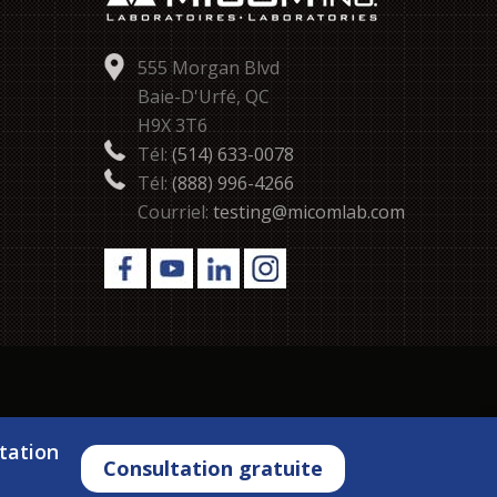
555 Morgan Blvd
Baie-D'Urfé, QC
H9X 3T6
Tél:
(514) 633-0078
Tél:
(888) 996-4266
Courriel:
testing@micomlab.com
tation
Consultation gratuite