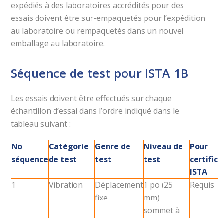
expédiés à des laboratoires accrédités pour des
essais doivent être sur-empaquetés pour l’expédition
au laboratoire ou rempaquetés dans un nouvel
emballage au laboratoire.
Séquence de test pour ISTA 1B
Les essais doivent être effectués sur chaque
échantillon d’essai dans l’ordre indiqué dans le
tableau suivant :
No
Catégorie
Genre de
Niveau de
Pour
séquence
de test
test
test
certifi
ISTA
1
Vibration
Déplacement
1 po (25
Requis
fixe
mm)
sommet à