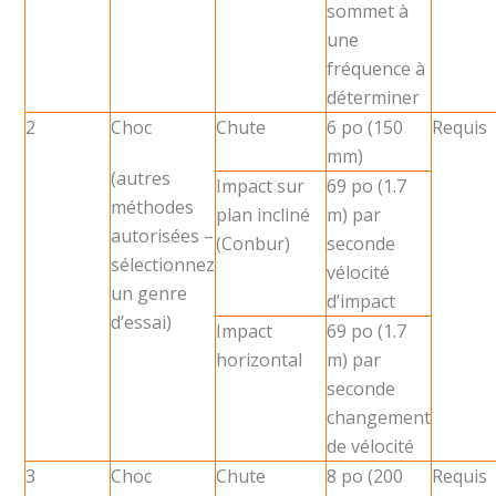
sommet à
une
fréquence à
déterminer
2
Choc
Chute
6 po (150
Requis
mm)
(autres
Impact sur
69 po (1.7
méthodes
plan incliné
m) par
autorisées –
(Conbur)
seconde
sélectionnez
vélocité
un genre
d’impact
d’essai)
Impact
69 po (1.7
horizontal
m) par
seconde
changement
de vélocité
3
Choc
Chute
8 po (200
Requis