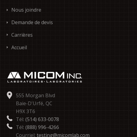
Nous joindre
Demande de devis
Carrières
Accueil
555 Morgan Blvd
Baie-D'Urfé, QC
H9X 3T6
Tél:
(514) 633-0078
Tél:
(888) 996-4266
Courriel:
testing@micomlab.com