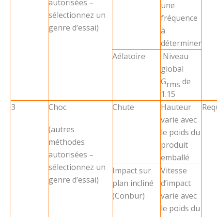
autorisées –
une
sélectionnez un
fréquence
genre d’essai)
à
déterminer
Aélatoire
Niveau
global
G
de
rms
1.15
3
Choc
Chute
Hauteur
Req
varie avec
(autres
le poids du
méthodes
produit
autorisées –
emballé
sélectionnez un
Impact sur
Vitesse
genre d’essai)
plan incliné
d’impact
(Conbur)
varie avec
le poids du