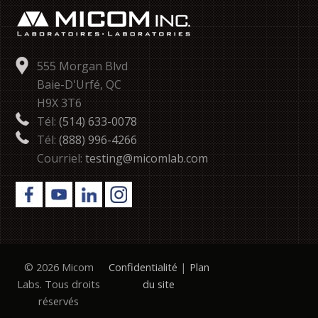
555 Morgan Blvd
Baie-D'Urfé, QC
H9X 3T6
Tél:
(514) 633-0078
Tél:
(888) 996-4266
Courriel:
testing@micomlab.com
© 2026 Micom
Confidentialité
|
Plan
Labs. Tous droits
du site
réservés