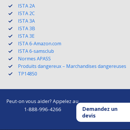
ISTA 2A
ISTA 2C
ISTA 3A
ISTA 3B
ISTA 3E
ISTA 6-Amazon.com
ISTA 6-samsclub
Normes APASS
Produits dangereux – Marchandises dangereuses
TP14850
Peut-on vous aider? Appelez au
Demandez un
1-888-996-4266
devis