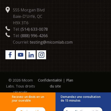
555 Morgan Blvd
Baie-D'Urfé, QC
H9X 3T6
Tél:
(514) 633-0078
Tél:
(888) 996-4266
Courriel:
testing@micomlab.com
© 2026 Micom
Confidentialité
|
Plan
Labs. Tous droits
du site
réservés
Recevez un devis en un
Demandez une consultation
jour ouvrable
de 15 minutes