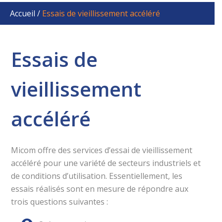
mieux protéger vos produits des
Accueil
/
Essais de vieillissement accéléré
dommages causés par les UV. Découvrez les
méthodes et les principes des essais
UV et apprenez comment tester vos produits pour
Essais de
détecter les effets nocifs
potentiels de la lumière UV.
vieillissement
Obtenez votre exemplaire gratuit
(en anglais seulement)
accéléré
Micom offre des services d’essai de vieillissement
accéléré pour une variété de secteurs industriels et
de conditions d’utilisation. Essentiellement, les
essais réalisés sont en mesure de répondre aux
trois questions suivantes :