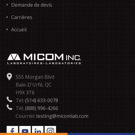
Demande de devis
Carrières
Accueil
555 Morgan Blvd
Baie-D'Urfé, QC
H9X 3T6
Tél:
(514) 633-0078
Tél:
(888) 996-4266
Courriel:
testing@micomlab.com